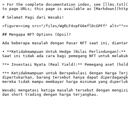
> For the complete documentation index, see [llms.txt](
to page URLs; this page is available as [Markdown](http
# Selamat Pagi dari Wasabi!

<figure><img src="/files/WgRLF4vpFG6eflDcGPFf" alt=""><
## Mengapa NFT Options (Opsi)?

Ada beberapa masalah dengan Pasar NFT saat ini, diantar
• **Ketidakmampuan Untuk Hedge (Nilai Perlindungan):** 
Saat ini tidak ada cara bagi pemegang NFT untuk melakuk
**• Investasi Nyata (Real Yield):** Pemegang aset (hold
**• Ketidakmampuan untuk Berspekulasi dengan Harga Terj
dipertukarkan, barang tersebut hanya dapat diperdagangk
mereka tidak mampu membayar harga minimum yang diperluk
Wasabi mengatasi ketiga masalah tersebut dengan mengizi