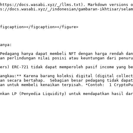
https://docs.wasabi.xyz/_/llms.txt). Markdown versions o
s://docs.wasabi.xyz/_/indonesian/gambaran-ikhtisar/selam
figcaption></figcaption></figure>

anya:

Pedagang hanya dapat membeli NFT dengan harga rendah dan 
an perlindungan nilai posisi atau keuntungan dari penuru
ers) ERC-721 tidak dapat memperoleh pasif income yang be
angkau:** Karena barang koleksi digital (digital collect
an secara bertahap.  Sebagian besar pedagang tidak dapat
an untuk membeli kenaikan terpisah. *Contoh:  1 CryptoPu
nkan LP (Penyedia Liquidity) untuk mendapatkan hasil dar