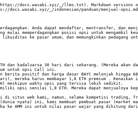
https://docs.wasabi.xyz/_/llms.txt). Markdown versions o
s://docs.wasabi.xyz/_/indonesian/panduan/menjual-opsi.md
erdagangkan. Anda dapat mendaftar, mentransfer, dan menj
ng mulai memperdagangkan posisi opsi untuk mengambil keu
 likuiditas ke pasar umum, dan memungkinkan pedagang unt
TH dan kadaluarsa 30 hari dari sekarang. (Mereka akan da
um untuk opsi Call ini.

n berita positif dan harga dasar BAYC melonjak hingga 68
ari), mereka harus membayar 1,8 ETH premium . Kenaikan i
H) meskipun waktu opsi yang tersisa lebih sedikit.

miliki opsi senilai 1,8 ETH. Mereka dapat menjualnya kep
i di situs web kami, namun, selama kompetisi trading, Tr
(dunia nyata) ini, kami membuat pembuat pasar (market ma