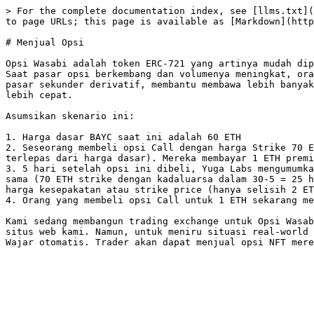
> For the complete documentation index, see [llms.txt](
to page URLs; this page is available as [Markdown](http
# Menjual Opsi

Opsi Wasabi adalah token ERC-721 yang artinya mudah dip
Saat pasar opsi berkembang dan volumenya meningkat, ora
pasar sekunder derivatif, membantu membawa lebih banyak
lebih cepat.

Asumsikan skenario ini:

1. Harga dasar BAYC saat ini adalah 60 ETH

2. Seseorang membeli opsi Call dengan harga Strike 70 E
terlepas dari harga dasar). Mereka membayar 1 ETH premi
3. 5 hari setelah opsi ini dibeli, Yuga Labs mengumumka
sama (70 ETH strike dengan kadaluarsa dalam 30-5 = 25 h
harga kesepakatan atau strike price (hanya selisih 2 ET
4. Orang yang membeli opsi Call untuk 1 ETH sekarang me
Kami sedang membangun trading exchange untuk Opsi Wasab
situs web kami. Namun, untuk meniru situasi real-world 