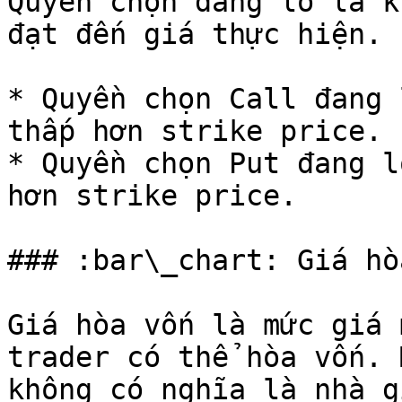
Quyền chọn đang lỗ là k
đạt đến giá thực hiện.

* Quyền chọn Call đang 
thấp hơn strike price.

* Quyền chọn Put đang l
hơn strike price.

### :bar\_chart: Giá hò
Giá hòa vốn là mức giá 
trader có thể hòa vốn. 
không có nghĩa là nhà g