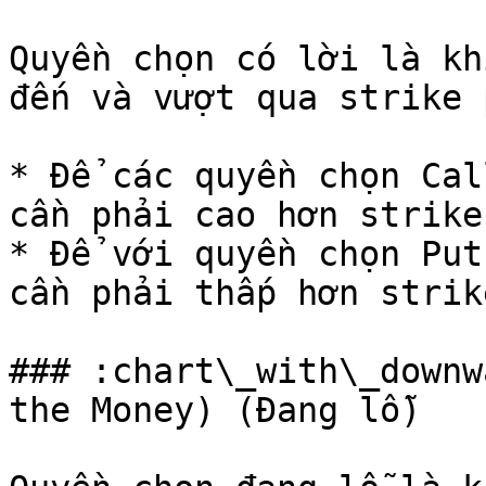
Quyền chọn có lời là kh
đến và vượt qua strike 
* Để các quyền chọn Cal
cần phải cao hơn strike
* Để với quyền chọn Put
cần phải thấp hơn strik
### :chart\_with\_downw
the Money) (Đang lỗ)
