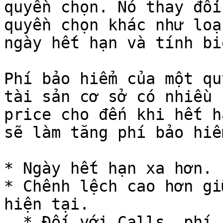
quyền chọn. Nó thay đổi
quyền chọn khác như loạ
ngày hết hạn và tính bi
Phí bảo hiểm của một qu
tài sản cơ sở có nhiều 
price cho đến khi hết h
sẽ làm tăng phí bảo hiể
* Ngày hết hạn xa hơn.

* Chênh lệch cao hơn gi
hiện tại.

  * Đối với Calls, phí bảo hiểm sẽ cao hơn với 