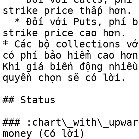
strike price thấp hơn.

  * Đối với Puts, phí bảo hiểm sẽ cao hơn đối với 
strike price cao hơn.

* Các bộ collections vớ
có phí bảo hiểm cao hơn
Khi giá biến động nhiều
quyền chọn sẽ có lời.

## Status

### :chart\_with\_upwar
money (Có lời)
