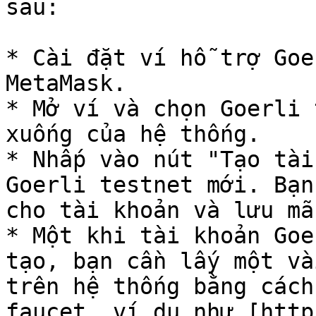
sau:

* Cài đặt ví hỗ trợ Goe
MetaMask.

* Mở ví và chọn Goerli 
xuống của hệ thống.

* Nhấp vào nút "Tạo tài
Goerli testnet mới. Bạn
cho tài khoản và lưu mã
* Một khi tài khoản Goe
tạo, bạn cần lấy một và
trên hệ thống bằng cách
faucet, ví dụ như [http